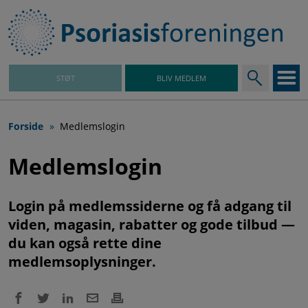
Gå
til
hovedindhold
STØT
BLIV MEDLEM
Hovedmenu
Brødkrumme
Forside
Medlemslogin
Medlemslogin
Login på medlemssiderne og få adgang til
viden, magasin, rabatter og gode tilbud —
du kan også rette dine
medlemsoplysninger.