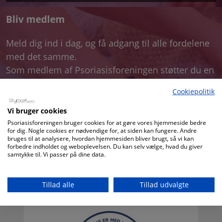
Bliv medlem
Meld dig ind i dag, og få adgang til alle fordelene
med det samme.
Som medlem af Psoriasisforeningen støtter du en
forening som kæmper for bedre vilkår og
Cookiepolitik
livskvalitet for mennesker med psoriasis i hud og
led, og deres pårørende.
Vi bruger cookies
Psoriasisforeningen bruger cookies for at gøre vores hjemmeside bedre
for dig. Nogle cookies er nødvendige for, at siden kan fungere. Andre
bruges til at analysere, hvordan hjemmesiden bliver brugt, så vi kan
LÆS MERE
forbedre indholdet og weboplevelsen. Du kan selv vælge, hvad du giver
samtykke til. Vi passer på dine data.
Annoncer
Tillad alle
Tillad udvalgte
Læs