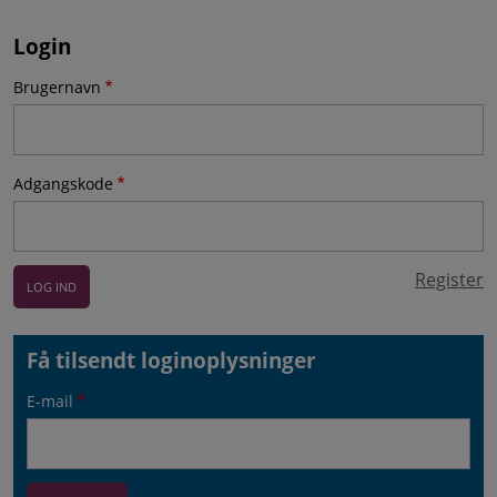
Login
Brugernavn
Adgangskode
Register
Få tilsendt loginoplysninger
E-mail