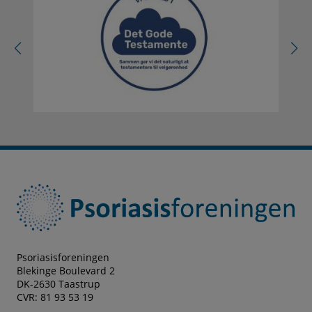
mere
om
Det
Gode
Testamente
her
Psoriasisforeningen
Blekinge Boulevard 2
DK-2630 Taastrup
CVR: 81 93 53 19